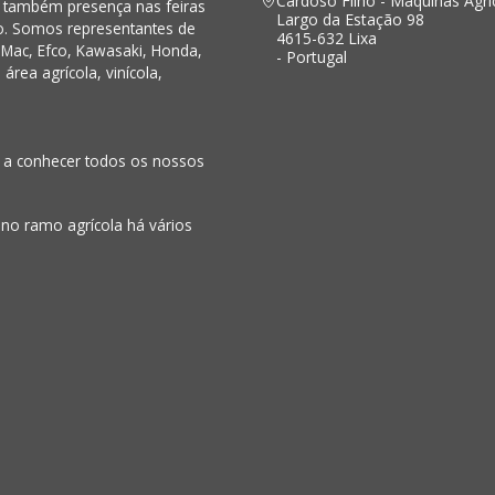
Cardoso Filho - Maquinas Agri
s também presença nas feiras
Largo da Estação 98
o. Somos representantes de
4615-632 Lixa
Mac, Efco, Kawasaki, Honda,
- Portugal
rea agrícola, vinícola,
o a conhecer todos os nossos
 no ramo agrícola há vários