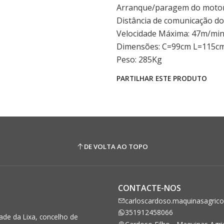
Arranque/paragem do motor
Distância de comunicação do
Velocidade Máxima: 47m/min
Dimensões: C=99cm L=115c
Peso: 285Kg
PARTILHAR ESTE PRODUTO
DE VOLTA AO TOPO
CONTACTE-NOS
carloscardoso.maquinasagric
351912458066
de da Lixa, concelho de