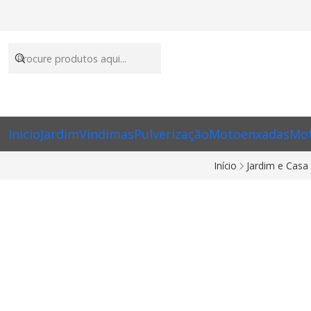
Inicio
Jardim
Vindimas
Pulverização
Motoenxadas
Mot
Início
Jardim e Casa