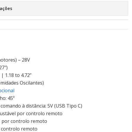
zações
motores) – 28V
27″)
| 1.18 to 4.72”
emidades Oscilantes)
pcional
ho: 45º
comando à distância: 5V (USB Tipo C)
justável por controlo remoto
l por controlo remoto
r controlo remoto