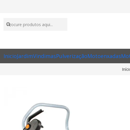
Inicio
Jardim
Vindimas
Pulverização
Motoenxadas
Mot
Iníci