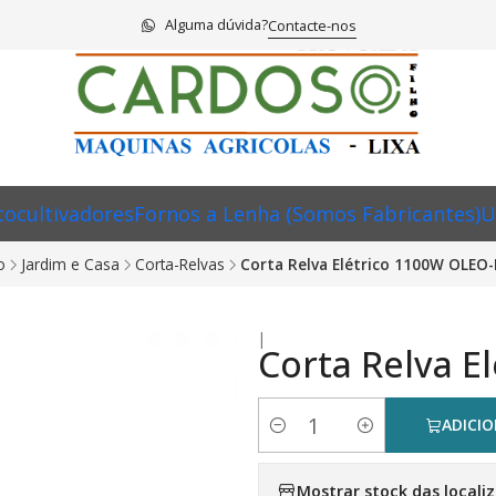
Alguma dúvida?
Contacte-nos
ocultivadores
Fornos a Lenha (Somos Fabricantes)
U
o
Jardim e Casa
Corta-Relvas
Corta Relva Elétrico 1100W OLEO
|
Corta Relva 
ADICI
Quantidade
Mostrar stock das locali