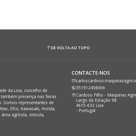
DE VOLTA AO TOPO
CONTACTE-NOS
carloscardoso.maquinasagric
351912458066
de da Lixa, concelho de
Cardoso Filho - Maquinas Agri
s também presença nas feiras
Largo da Estação 98
o. Somos representantes de
4615-632 Lixa
Mac, Efco, Kawasaki, Honda,
- Portugal
rea agrícola, vinícola,