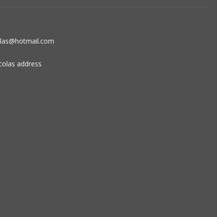
olas@hotmail.com
colas address