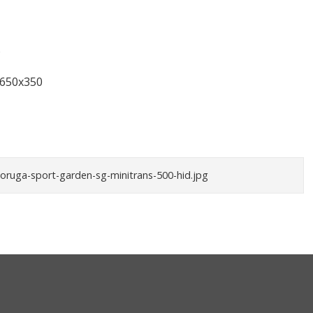
o
650x350
-oruga-sport-garden-sg-minitrans-500-hid.jpg