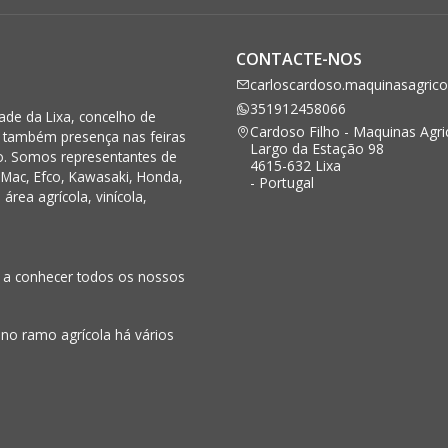
CONTACTE-NOS
carloscardoso.maquinasagric
351912458066
de da Lixa, concelho de
Cardoso Filho - Maquinas Agri
s também presença nas feiras
Largo da Estação 98
o. Somos representantes de
4615-632 Lixa
Mac, Efco, Kawasaki, Honda,
- Portugal
rea agrícola, vinícola,
o a conhecer todos os nossos
 no ramo agrícola há vários