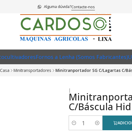
Alguma dúvida?
Contacte-nos
ocultivadores
Fornos a Lenha (Somos Fabricantes)
U
 Casa
Minitransportadores
Minitranportador SG C/Lagartas C/Bás
|
Minitranporta
C/Báscula Hid
ADICI
Quantidade