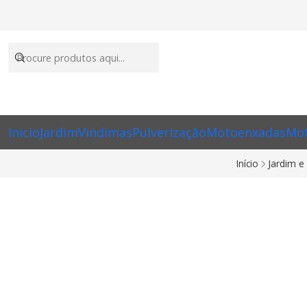
Inicio
Jardim
Vindimas
Pulverização
Motoenxadas
Mot
Início
Jardim e