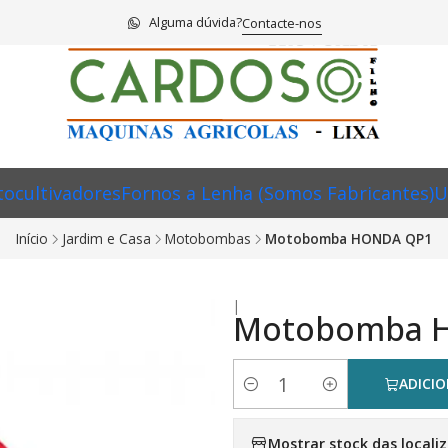
Alguma dúvida?
Contacte-nos
ocultivadores
Fornos a Lenha (Somos Fabricantes)
U
Início
Jardim e Casa
Motobombas
Motobomba HONDA QP1
|
Motobomba 
ADICI
Quantidade
Mostrar stock das locali