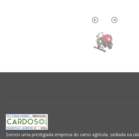
Somos uma prestigiada empresa do ramo agrícola, sediada na cida