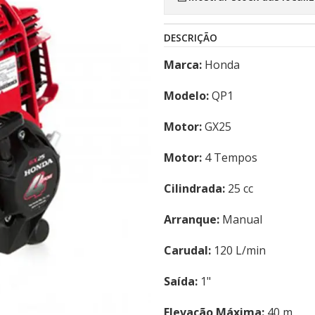
DESCRIÇÃO
Marca:
Honda
Modelo:
QP1
Motor:
GX25
Motor:
4 Tempos
Cilindrada:
25 cc
Arranque:
Manual
Carudal:
120 L/min
Saída:
1"
Elevação Máxima:
40 m