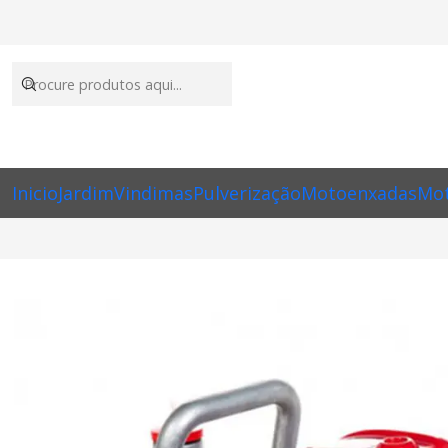
Inicio
Jardim
Vindimas
Pulverização
Motoenxadas
Mot