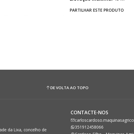
PARTILHAR ESTE PRODUTO
DE VOLTA AO TOPO
CONTACTE-NOS
carloscardoso.maquinasagric
351912458066
de da Lixa, concelho de