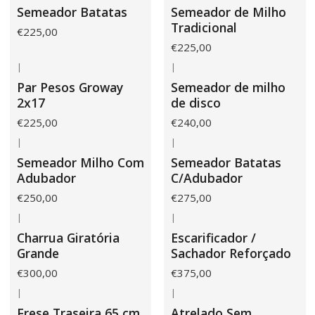
Não Disponível
Semeador Batatas
Semeador de Milho
Tradicional
€225,00
€225,00
|
|
Não Disponível
Par Pesos Groway
Semeador de milho
2x17
de disco
€225,00
€240,00
|
|
Semeador Milho Com
Semeador Batatas
Adubador
C/Adubador
€250,00
€275,00
|
|
Charrua Giratória
Escarificador /
Grande
Sachador Reforçado
€300,00
€375,00
|
|
Frese Traseira 65 cm
Atrelado Sem