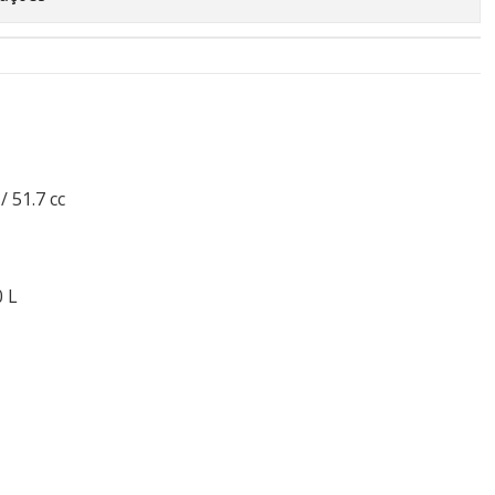
/ 51.7 cc
0 L