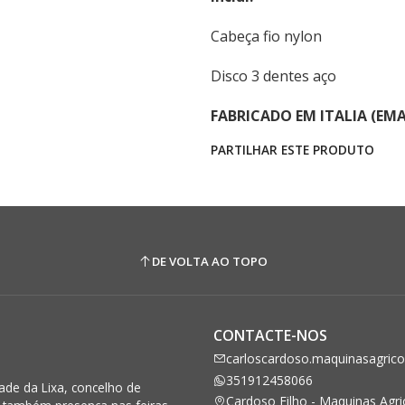
Cabeça fio nylon
Disco 3 dentes aço
FABRICADO EM ITALIA (EM
PARTILHAR ESTE PRODUTO
DE VOLTA AO TOPO
CONTACTE-NOS
carloscardoso.maquinasagric
351912458066
de da Lixa, concelho de
Cardoso Filho - Maquinas Agri