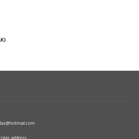
AK)
olas@hotmail.com
colas address