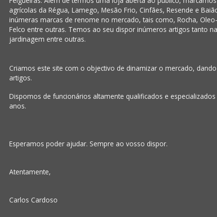
Felgueiras. Além de termos uma loja aberta ao público, marcamo
agrícolas da Régua, Lamego, Mesão Frio, Cinfães, Resende e Baiã
inúmeras marcas de renome no mercado, tais como, Rocha, Oleo-
Felco entre outras. Temos ao seu dispor inúmeros artigos tanto na á
jardinagem entre outras.
Criamos este site com o objectivo de dinamizar o mercado, dand
artigos.
Dispomos de funcionários altamente qualificados e especializados
anos.
Esperamos poder ajudar. Sempre ao vosso dispor.
Atentamente,
Carlos Cardoso