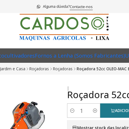
Alguma dúvida?
Contacte-nos
ocultivadores
Fornos a Lenha (Somos Fabricantes)
U
Jardim e Casa
Roçadoras
Roçadoras
Roçadora 52cc OLEO-MAC 
|
Roçadora 52c
ADICI
Quantidade
Mostrar stock das locali