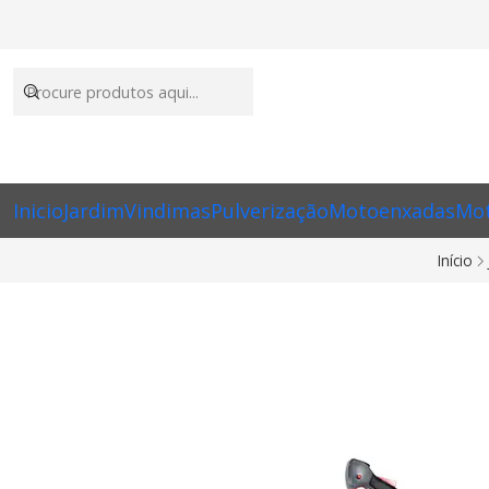
Inicio
Jardim
Vindimas
Pulverização
Motoenxadas
Mot
Início