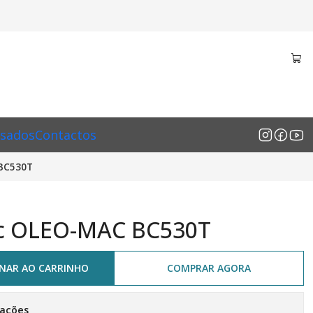
sados
Contactos
BC530T
c OLEO-MAC BC530T
ONAR AO CARRINHO
COMPRAR AGORA
zações