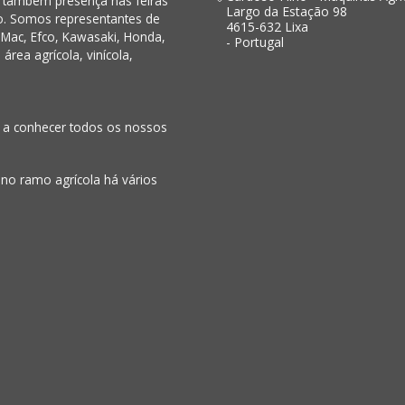
s também presença nas feiras
Largo da Estação 98
o. Somos representantes de
4615-632 Lixa
Mac, Efco, Kawasaki, Honda,
- Portugal
rea agrícola, vinícola,
o a conhecer todos os nossos
 no ramo agrícola há vários