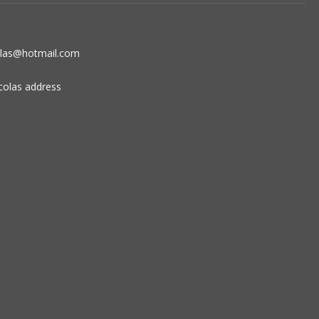
olas@hotmail.com
colas address