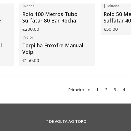
|
Rocha
|
Helitene
Rolo 100 Metros Tubo
Rolo 50 M
e
Sulfatar 80 Bar Rocha
Sulfatar 4
€200,00
€50,00
|
Volpi
Não Disponível
l
Torpilha Enxofre Manual
Volpi
€150,00
Primeiro
«
1
2
3
4
DE VOLTA AO TOPO