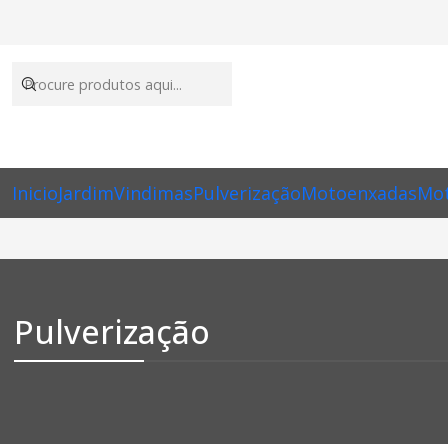
Inicio
Jardim
Vindimas
Pulverização
Motoenxadas
Mot
Pulverização