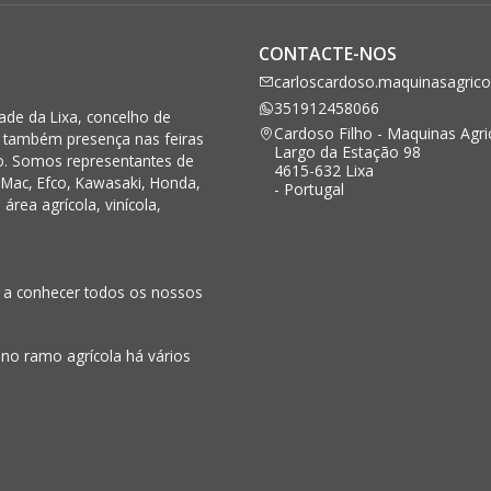
CONTACTE-NOS
carloscardoso.maquinasagric
351912458066
de da Lixa, concelho de
Cardoso Filho - Maquinas Agri
s também presença nas feiras
Largo da Estação 98
o. Somos representantes de
4615-632 Lixa
Mac, Efco, Kawasaki, Honda,
- Portugal
rea agrícola, vinícola,
o a conhecer todos os nossos
 no ramo agrícola há vários