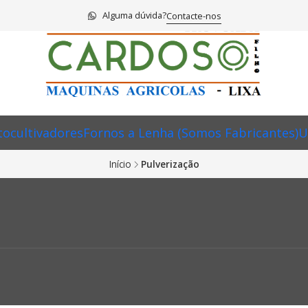
Alguma dúvida?
Contacte-nos
ocultivadores
Fornos a Lenha (Somos Fabricantes)
U
Início
Pulverização